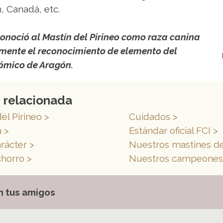
, Canadá, etc.
conoció al Mastín del Pirineo como raza canina
lmente el reconocimiento de elemento del
nómico de Aragón.
 relacionada
el Pirineo
>
Cuidados >
a
>
Estándar oficial FCI >
arácter
>
Nuestros mastines del
horro >
Nuestros campeones
n tus amigos